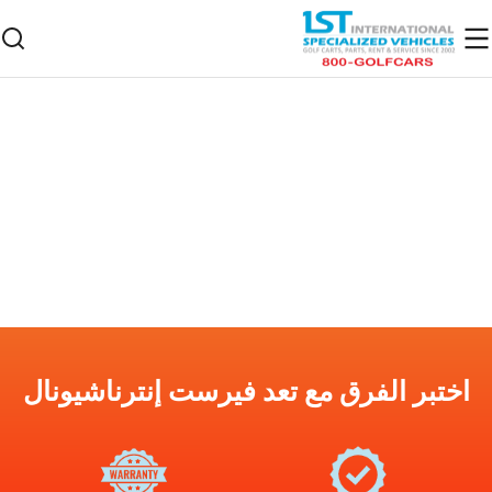
اختبر الفرق مع تعد فيرست إنترناشيونال